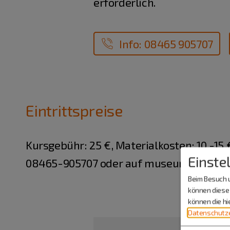
erforderlich.
Info: 08465 905707
Eintrittspreise
Kursgebühr: 25 €, Materialkosten: 10 -15
Einste
08465-905707 oder auf museum@markt-
Beim Besuch u
können diese 
können die h
Datenschutze