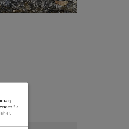
timmung
werden. Sie
e hier: