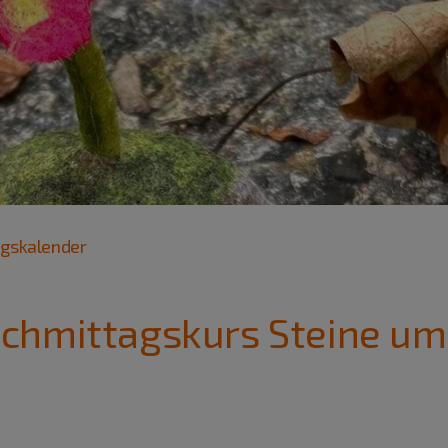
ngskalender
hmittagskurs Steine umf