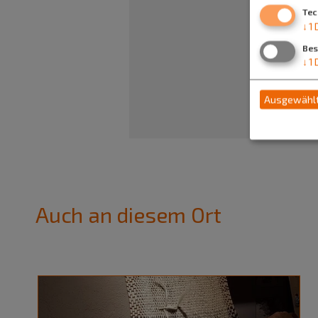
Tec
↓
1
Bes
↓
1
Ausgewählt
Auch an diesem Ort