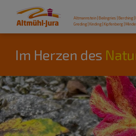
Altmannstein | Beilngries | Berching |
Greding | Kinding | Kipfenberg | Mindel
Im Herzen des
Natu