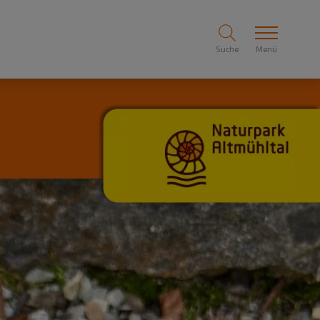
Suche
Menü