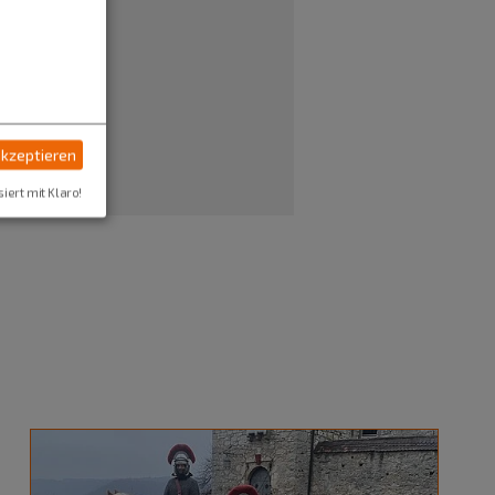
akzeptieren
siert mit Klaro!