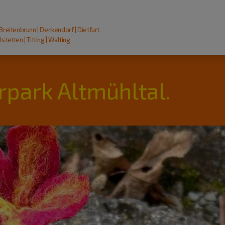
 Breitenbrunn | Denkendorf | Dietfurt
stetten | Titting | Walting
rpark Altmühltal.