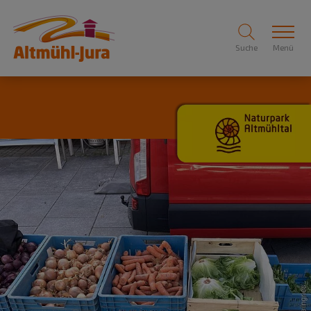
Suche
Menü