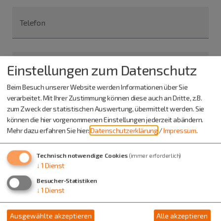
Telefon
Einstellungen zum Datenschutz
E-Mail
Beim Besuch unserer Website werden Informationen über Sie
verarbeitet. Mit Ihrer Zustimmung können diese auch an Dritte, z.B.
Ja, bitte lassen Sie mir weitere Informationen zum
zum Zweck der statistischen Auswertung, übermittelt werden. Sie
aktuellen Stand der regionalen Vermarktung im Bereich
können die hier vorgenommenen Einstellungen jederzeit abändern.
Mehr dazu erfahren Sie hier:
Datenschutzerklärung
/
Impressum
.
Altmühl-Jura zukommen.
Ich habe Interesse, mich als Fördermitglied an einer
Technisch notwendige Cookies
(immer erforderlich)
↓
1
Dienst
regionalen Vermarktungsgemeinschaft zu beteiligen.
Besucher-Statistiken
↓
1
Dienst
Nachricht
Ausgewählte akzeptieren
Alle akzeptieren