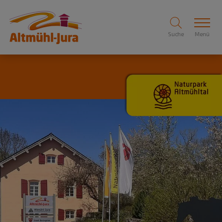
Suche
Menü