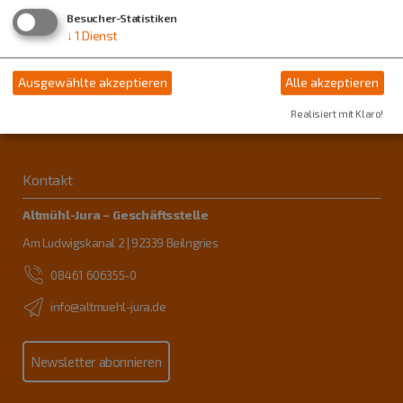
Besucher-Statistiken
↓
1
Dienst
Ausgewählte akzeptieren
Alle akzeptieren
Realisiert mit Klaro!
Kontakt
Altmühl-Jura – Geschäftsstelle
Am Ludwigskanal 2 | 92339 Beilngries
08461 606355-0
info@altmuehl-jura.de
Newsletter abonnieren