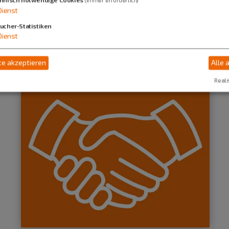
Dienst
a Energiegenossenschaft (AJE) ihren Geschäft
ucher-Statistiken
en regionalen Netzwerks mit vielen verschie
Dienst
e akzeptieren
Alle 
Reali