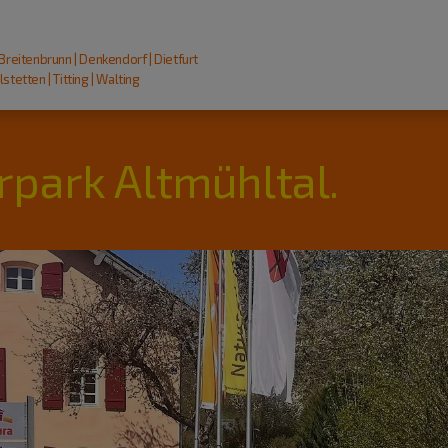
 Breitenbrunn | Denkendorf | Dietfurt
stetten | Titting | Walting
rpark Altmühltal.