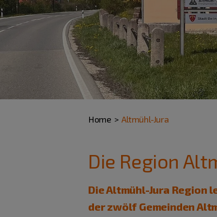
Home
Altmühl-Jura
Die Region Alt
Die Altmühl-Jura Region 
der zwölf Gemeinden Altma