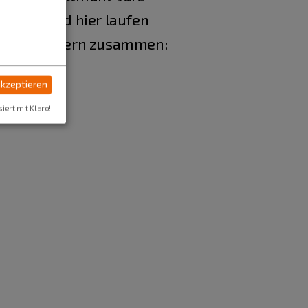
ssitz. Und hier laufen
denen Partnern zusammen:
akzeptieren
siert mit Klaro!