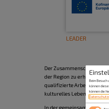
LEADER
Der Zusammenschluss der zw
Einste
der Region zu erhalten, da
Beim Besuch u
qualifizierte Arbeitsplätze
können diese 
können die h
kulturelles Leben auszeich
Datenschutze
In der gemeinsamen Geschäft
Tec