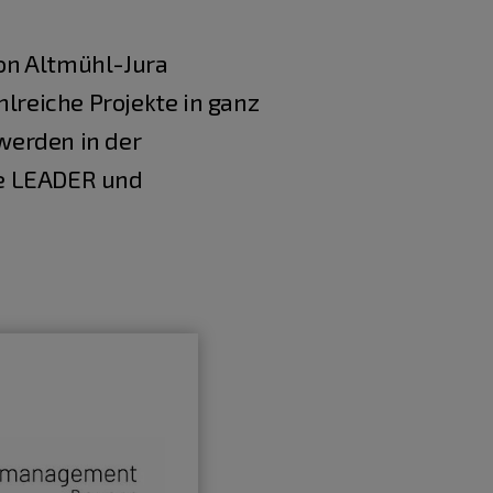
on Altmühl-Jura
reiche Projekte in ganz
werden in der
te LEADER und