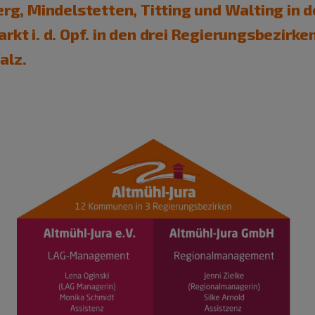
erg, Mindelstetten, Titting und Walting in 
rkt i. d. Opf. in den drei Regierungsbezirk
alz.