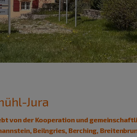
mühl-Jura
lebt von der Kooperation und gemeinschaf
nnstein, Beilngries, Berching, Breitenbrun