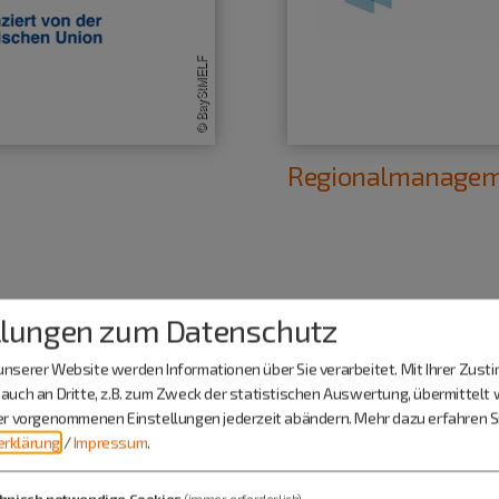
Regionalmanage
ölf Gemeinden hat sich zum Ziel gesetzt, di
llungen zum Datenschutz
mit sich der attraktive Wirtschafts- und Lebe
nserer Website werden Informationen über Sie verarbeitet. Mit Ihrer Zus
, vielfältige Erholungs- und Freizeitmöglichkei
auch an Dritte, z.B. zum Zweck der statistischen Auswertung, übermittelt 
ier vorgenommenen Einstellungen jederzeit abändern.
Mehr dazu erfahren Si
net.
rklärung
/
Impressum
.
sstelle in Beilngries haben der Altmühl-Jura 
hnisch notwendige Cookies
(immer erforderlich)