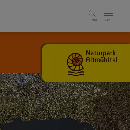
Suche
Menü