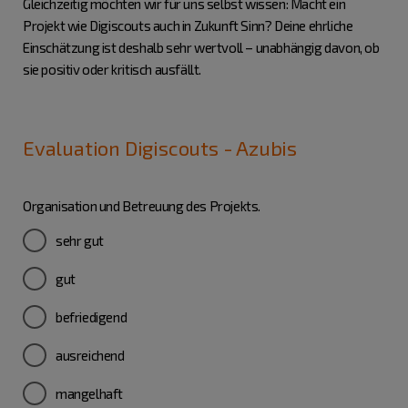
Gleichzeitig möchten wir für uns selbst wissen: Macht ein
Projekt wie Digiscouts auch in Zukunft Sinn? Deine ehrliche
Einschätzung ist deshalb sehr wertvoll – unabhängig davon, ob
sie positiv oder kritisch ausfällt.
Evaluation Digiscouts - Azubis
Organisation und Betreuung des Projekts.
sehr gut
gut
befriedigend
ausreichend
mangelhaft