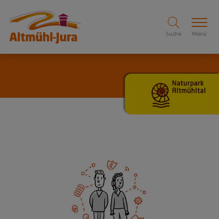
Suche
Menü