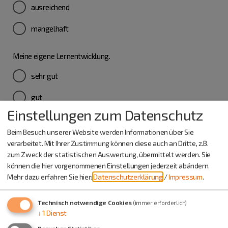
ausreichend
mangelhaft
Meine eigene Lernentwicklung.
sehr gut
gut
Einstellungen zum Datenschutz
befriedigend
Beim Besuch unserer Website werden Informationen über Sie
ausreichend
verarbeitet. Mit Ihrer Zustimmung können diese auch an Dritte, z.B.
zum Zweck der statistischen Auswertung, übermittelt werden. Sie
mangelhaft
können die hier vorgenommenen Einstellungen jederzeit abändern.
Mehr dazu erfahren Sie hier:
Datenschutzerklärung
/
Impressum
.
Was hast du duch Digiscouts (besser) gelernt?
Technisch notwendige Cookies
(immer erforderlich)
Du kannst digitale Probleme im Betrieb besser erkennen.
↓
1
Dienst