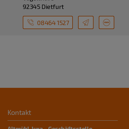
92345 Dietfurt
08464 1527
Kontakt
Altmühl-Jura – Geschäftsstelle