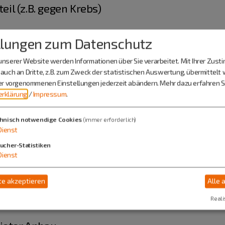
il (z.B. gegen Krebs)
llungen zum Datenschutz
nserer Website werden Informationen über Sie verarbeitet. Mit Ihrer Zus
elbrot, Sonnenblumenbrot
auch an Dritte, z.B. zum Zweck der statistischen Auswertung, übermittelt 
e, Nusszopf, Rohrnudeln, Mehl (aus ungesprit
ier vorgenommenen Einstellungen jederzeit abändern.
Mehr dazu erfahren Si
rklärung
/
Impressum
.
hnisch notwendige Cookies
(immer erforderlich)
Dienst
tionen
ucher-Statistiken
Dienst
rnhof
e akzeptieren
Alle 
n
Reali