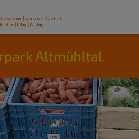
 Breitenbrunn | Denkendorf | Dietfurt
stetten | Titting | Walting
rpark Altmühltal.