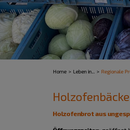
Home
Leben in...
Regionale P
Holzofenbäcke
Holzofenbrot aus ungespr