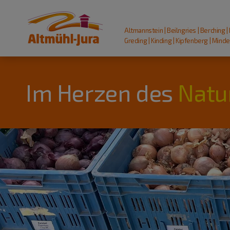
Altmannstein | Beilngries | Berching |
Greding | Kinding | Kipfenberg | Mindel
Im Herzen des
Natu