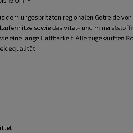
is 19 Uhr
 dem ungespritzten regionalen Getreide von 
olzofenhitze sowie das vital- und mineralstof
e eine lange Haltbarkeit. Alle zugekauften R
eidequalität.
ttel