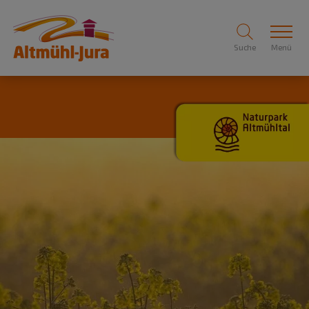
Suche
Menü