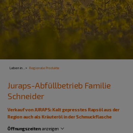
Leben in...
Regionale Produkte
Juraps-Abfüllbetrieb Familie
Schneider
Verkauf von JURAPS: Kalt gepresstes Rapsöl aus der
Region auch als Kräuteröl in der Schmuckflasche
Öffnungszeiten
:
anzeigen