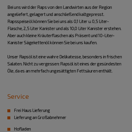
Bei uns wird der Raps von den Landwirten aus der Region
angeliefert, gelagert und anschließend kaltgepresst.
Rapsspeiseöl können Sie bei uns als 0,1 Liter u. 0,5 Liter-
Flasche, 2,5 Liter Kanister und als 10,0 Liter Kanister erstehen.
Aber auch kleine Kräuterflaschen als Präsent und 10-Liter-
Kanister Sägekettenöl können Sie bei uns kaufen.
Unser Rapsöl ist eine wahre Delikatesse, besonders in frischen
Salaten. Nicht zu vergessen: Rapsöl ist eines der gesündesten
Öle, da es an mehrfach ungesättigten Fettsäuren enthält.
Service
Frei Haus Lieferung
Lieferung an Großabnehmer
Hofladen