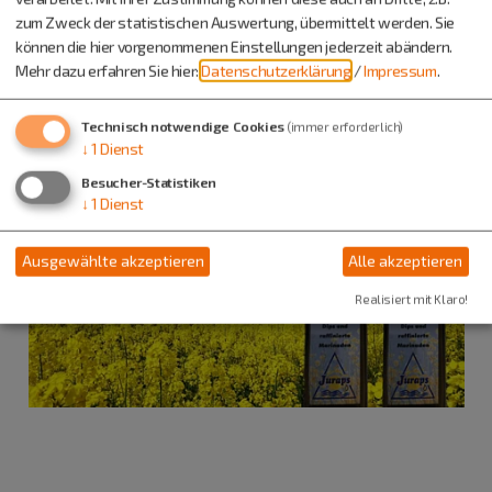
08461 601780
zum Zweck der statistischen Auswertung, übermittelt werden. Sie
können die hier vorgenommenen Einstellungen jederzeit abändern.
Mehr dazu erfahren Sie hier:
Datenschutzerklärung
/
Impressum
.
Technisch notwendige Cookies
(immer erforderlich)
↓
1
Dienst
Besucher-Statistiken
↓
1
Dienst
Ausgewählte akzeptieren
Alle akzeptieren
Realisiert mit Klaro!