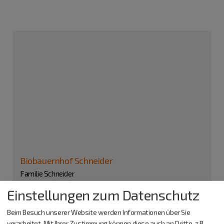
Biobauernhof Schneider
Familie Schneider
Biberbach (4 km)
Einstellungen zum Datenschutz
Biberbach 11
92339 Beilngries
Beim Besuch unserer Website werden Informationen über Sie
verarbeitet. Mit Ihrer Zustimmung können diese auch an Dritte, z.B.