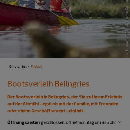
Erholen in...
Freizeit
Bootsverleih Beilngries
Der Bootsverleih in Beilngries, der Sie zu Ihrem Erlebnis
auf der Altmühl - egal ob mit der Familie, mit Freunden
oder einem Geschäftsevent - einlädt.
Öffnungszeiten
:
geschlossen, öffnet Sonntag um 8:15 Uhr