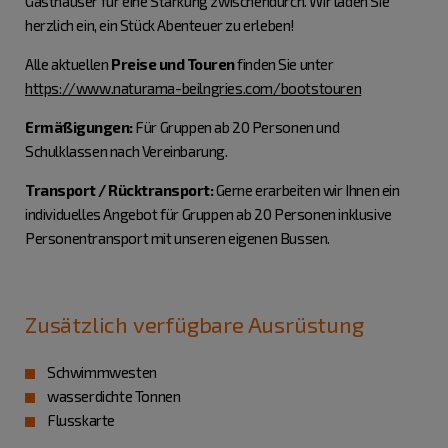
Gasthäuser für eine Stärkung zwischendurch. Wir laden Sie
herzlich ein, ein Stück Abenteuer zu erleben!
Alle aktuellen
Preise und Touren
finden Sie unter
https://www.naturama-beilngries.com/bootstouren
Ermäßigungen:
Für Gruppen ab 20 Personen und
Schulklassen nach Vereinbarung.
Transport / Rücktransport:
Gerne erarbeiten wir Ihnen ein
individuelles Angebot für Gruppen ab 20 Personen inklusive
Personentransport mit unseren eigenen Bussen.
Zusätzlich verfügbare Ausrüstung
Schwimmwesten
wasserdichte Tonnen
Flusskarte