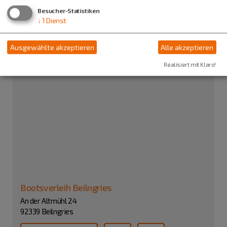
Beilngries.
Besucher-Statistiken
Direkt an der Altmühl gelegen.
↓
1
Dienst
Ausgewählte akzeptieren
Alle akzeptieren
Realisiert mit Klaro!
Bootsverleih Beilngries
An der Altmühl 24
92339 Beilngries