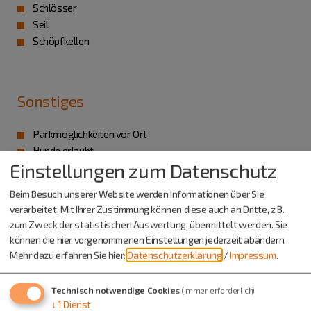
Schlösser
Seil
Schöpfkellen
Sonstiges
Parkmöglichkeiten vor Ort
Hunde erlaubt
Einstellungen zum Datenschutz
Mitglied bei Akqua – Arbeitsgemeinschaft Kanuqualität
Altmühl
Beim Besuch unserer Website werden Informationen über Sie
verarbeitet. Mit Ihrer Zustimmung können diese auch an Dritte, z.B.
Toilette/Umkleide vorhanden
zum Zweck der statistischen Auswertung, übermittelt werden. Sie
können die hier vorgenommenen Einstellungen jederzeit abändern.
Mehr dazu erfahren Sie hier:
Datenschutzerklärung
/
Impressum
.
Lage
Technisch notwendige Cookies
(immer erforderlich)
Den Bootsverleih Beilngries finden Sie direkt im NATURAMA
↓
1
Dienst