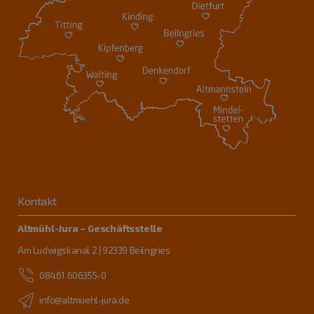
Kontakt
Altmühl-Jura – Geschäftsstelle
Am Ludwigskanal 2 | 92339 Beilngries
08461 606355-0
info@altmuehl-jura.de