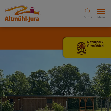
Suche
Menü