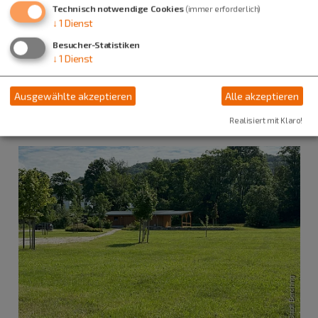
Technisch notwendige Cookies
(immer erforderlich)
Madeleine Mayer
↓
1
Dienst
Pettenkoferplatz 12
92334 Berching
Besucher-Statistiken
↓
1
Dienst
08462 205-0
Ausgewählte akzeptieren
Alle akzeptieren
Realisiert mit Klaro!