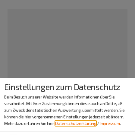
Einstellungen zum Datenschutz
Grill- und Zeltplatz
Breitenfurt
Beim Besuch unserer Website werden Informationen über Sie
Breitenfurt A 13
verarbeitet. Mit Ihrer Zustimmung können diese auch an Dritte, z.B.
92334 Berching
zum Zweck der statistischen Auswertung, übermittelt werden. Sie
können die hier vorgenommenen Einstellungen jederzeit abändern.
Mehr dazu erfahren Sie hier:
Datenschutzerklärung
/
Impressum
.
Info-Adresse
Stadt Berching - Grill- und Zeltplatz