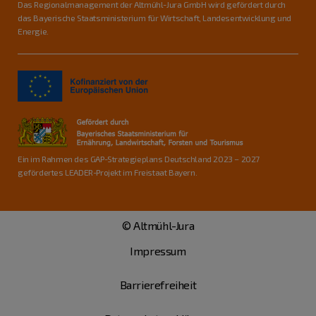
Das Regionalmanagement der Altmühl-Jura GmbH wird gefördert durch
das Bayerische Staatsministerium für Wirtschaft, Landesentwicklung und
Energie.
Ein im Rahmen des GAP-Strategieplans Deutschland 2023 – 2027
gefördertes LEADER-Projekt im Freistaat Bayern.
© Altmühl-Jura
Impressum
Barrierefreiheit