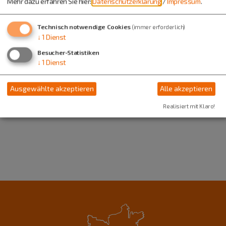
Mehr dazu erfahren Sie hier:
Datenschutzerklärung
/
Impressum
.
Tourismusbüro Berching
Technisch notwendige Cookies
Pettenkoferplatz 12
(immer erforderlich)
↓
1
Dienst
92334 Berching
Besucher-Statistiken
08462 20513
↓
1
Dienst
Ausgewählte akzeptieren
Alle akzeptieren
Realisiert mit Klaro!