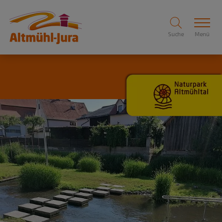
Suche
Menü