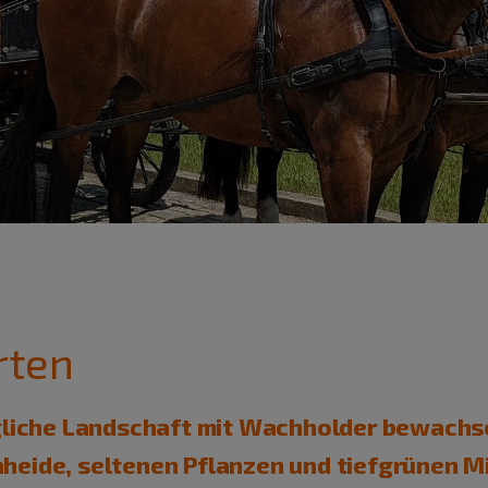
rten
ngliche Landschaft mit Wachholder bewachs
eide, seltenen Pflanzen und tiefgrünen Mi