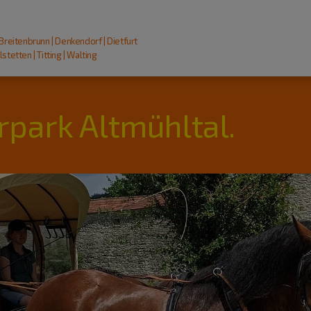
 Breitenbrunn | Denkendorf | Dietfurt
stetten | Titting | Walting
rpark Altmühltal.