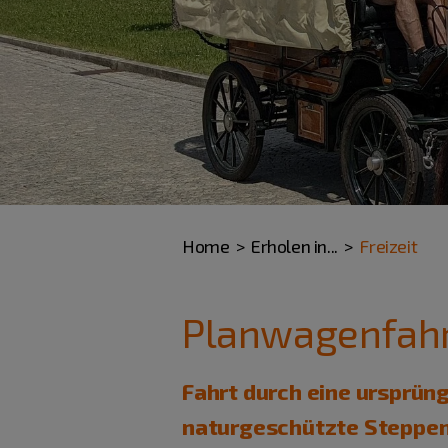
Home
Erholen in...
Freizeit
Planwagenfah
Fahrt durch eine ursprü
naturgeschützte Steppenh