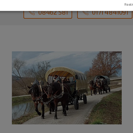
Reali
08462 581
0171 4841091