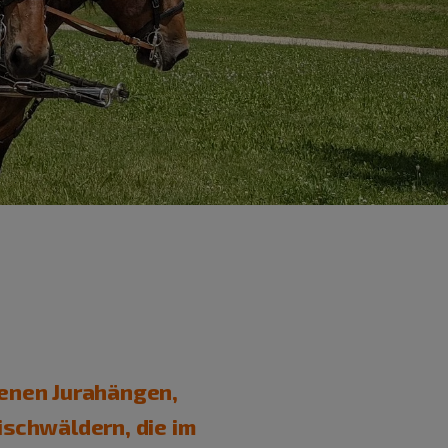
enen Jurahängen,
schwäldern, die im