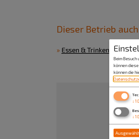
Dieser Betrieb auch
Einste
Essen & Trinken
Beim Besuch u
können diese 
können die h
Datenschutze
Tec
↓
1
Bes
↓
1
Ausgewählt