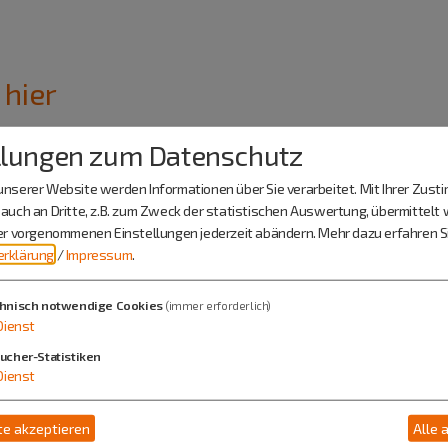
 hier
llungen zum Datenschutz
nserer Website werden Informationen über Sie verarbeitet. Mit Ihrer Zus
auch an Dritte, z.B. zum Zweck der statistischen Auswertung, übermittelt 
ier vorgenommenen Einstellungen jederzeit abändern.
Mehr dazu erfahren Si
rklärung
/
Impressum
.
Kutscher Alm
hnisch notwendige Cookies
(immer erforderlich)
Dienst
Herr Martin Deflorin
ucher-Statistiken
Pollanten
Dienst
Hauptstr. 2B
92334 Berching
e akzeptieren
Alle 