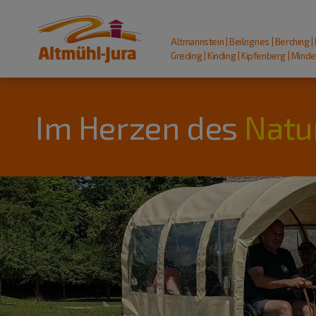
Altmannstein | Beilngries | Berching |
Greding | Kinding | Kipfenberg | Mindel
Im Herzen des
Natu