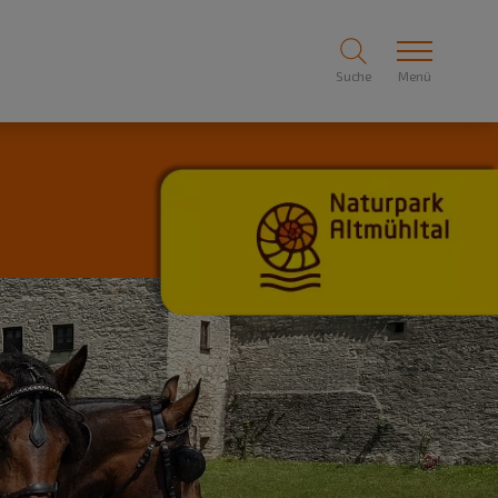
Suche
Menü