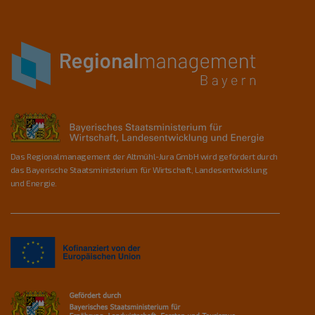
Das Regionalmanagement der Altmühl-Jura GmbH wird gefördert durch
das Bayerische Staatsministerium für Wirtschaft, Landesentwicklung
und Energie.