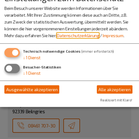
Beim Besuch unserer Website werden Informationen über Sie
verarbeitet. Mit Ihrer Zustimmung können diese auch an Dritte, z.B.
zum Zweck der statistischen Auswertung, übermittelt werden. Sie
können die hier vorgenommenen Einstellungen jederzeit abändern.
Mehr dazu erfahren Sie hier:
Datenschutzerklärung
/
Impressum
.
Technisch notwendige Cookies
(immer erforderlich)
Parkplatz Volksfestplatz
↓
1
Dienst
92339 Beilngries
Besucher-Statistiken
↓
1
Dienst
Info-Adresse
Ausgewählte akzeptieren
Alle akzeptieren
Stadtbauamt
Thomas Seitz
Realisiert mit Klaro!
Hauptstraße 24
92339 Beilngries
08461 707-30