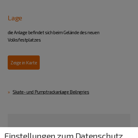
Lage
die Anlage befindet sich beim Gelände des neuen
Volksfestplatzes
Zeige in Karte
Skate- und Pumptrackanlage Beilngries
Einstellungen zum Datenschutz