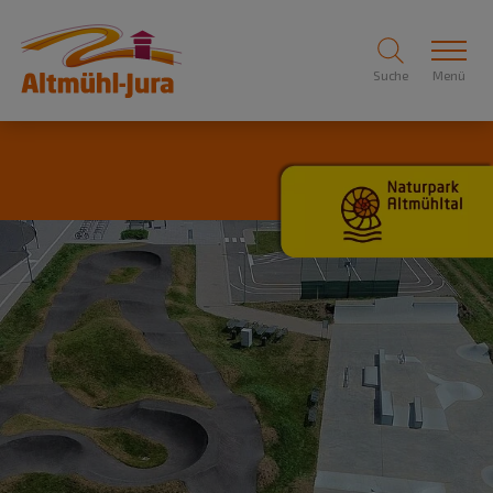
Suche
Menü