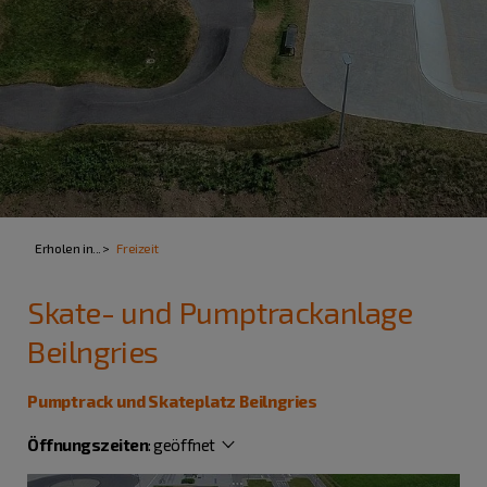
Erholen in...
Freizeit
Skate- und Pumptrackanlage
Beilngries
Pumptrack und Skateplatz Beilngries
Öffnungszeiten
:
geöffnet