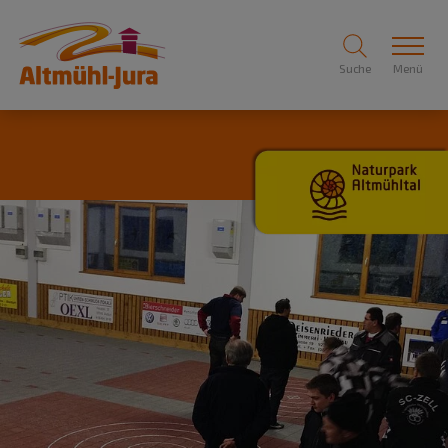
Suche
Menü