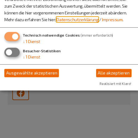
zum Zweck der statistischen Auswertung, übermittelt werden. Sie
können die hier vorgenommenen Einstellungen jederzeit abändern.
Mehr dazu erfahren Sie hier:
Datenschutzerklärung
/
Impressum
.
Tourist-Information Dietfurt
Technisch notwendige Cookies
(immer erforderlich)
Hauptstraße 26
↓
1
Dienst
92345 Dietfurt
Besucher-Statistiken
↓
1
Dienst
08464 6400-19
08464 6400-39
Ausgewählte akzeptieren
Alle akzeptieren
Realisiert mit Klaro!