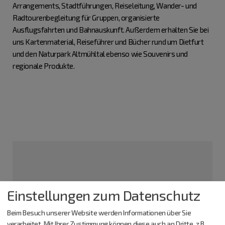
Arrangements, Stadtführungen, Reiseleitung, Wander- und
Radtourenbegleitung für Gruppen, organisierte
Ausflugsfahrten und Bahnauskunft. Außerdem erhalten Sie bei
uns Kartenmaterial, Reiseführer und Bücher rund um Dietfurt
und den Naturpark Altmühltal ebenso wie Souvenirs und
regionale Produkte.
Einstellungen zum Datenschutz
Beim Besuch unserer Website werden Informationen über Sie
verarbeitet. Mit Ihrer Zustimmung können diese auch an Dritte, z.B.