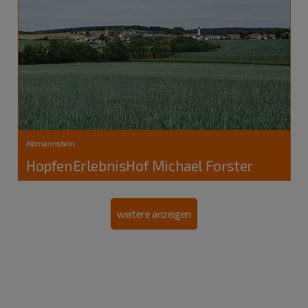
Altmannstein
HopfenErlebnisHof Michael Forster
weitere anzeigen