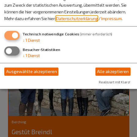
Altmannstein
zum Zweck der statistischen Auswertung, übermittelt werden. Sie
Eselgarten Pondorf
können die hier vorgenommenen Einstellungen jederzeit abändern.
Mehr dazu erfahren Sie hier:
Datenschutzerklärung
/
Impressum
.
Technisch notwendige Cookies
(immer erforderlich)
↓
1
Dienst
Besucher-Statistiken
↓
1
Dienst
Ausgewählte akzeptieren
Alle akzeptieren
Realisiert mit Klaro!
Berching
Gestüt Breindl