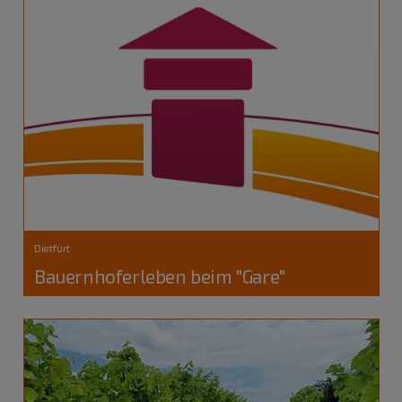
Dietfurt
Bauernhoferleben beim "Gare"