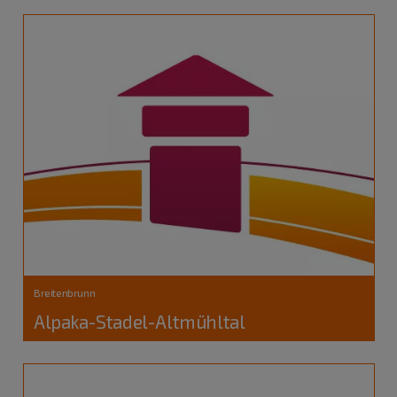
Breitenbrunn
Alpaka-Stadel-Altmühltal