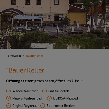
Erholen in...
Gastronomie
"Bauer Keller"
Öffnungszeiten
:
geschlossen, öffnet um 7 Uhr
Wanderfreundlich
Radlfreundlich
Musikantenfreundlich
DEHOGA-Mitglied
Original Regional
Stromtreter-Betrieb