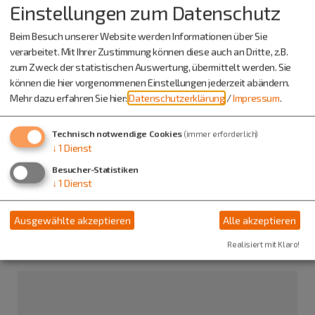
Einstellungen zum Datenschutz
Beim Besuch unserer Website werden Informationen über Sie
verarbeitet. Mit Ihrer Zustimmung können diese auch an Dritte, z.B.
Küchenzeiten (warme Küche)
zum Zweck der statistischen Auswertung, übermittelt werden. Sie
können die hier vorgenommenen Einstellungen jederzeit abändern.
Dienstag bis Donnerstag: 17:00 bis 21:00 Uhr
Mehr dazu erfahren Sie hier:
Datenschutzerklärung
/
Impressum
.
Freitag bis Sonntag, feiertags: 11:30 bis 14:00 Uhr und 16:00 bis
21:00 Uhr
Technisch notwendige Cookies
(immer erforderlich)
↓
1
Dienst
Änderung der Öffnungszeiten für Feierlichkeiten/Tagungen
usw. nach Absprache
Besucher-Statistiken
↓
1
Dienst
Pfingstmontag und Ostermontag geöffnet! Die
darauffolgenden Dienstage sind geschlossen.
Ausgewählte akzeptieren
Alle akzeptieren
Realisiert mit Klaro!