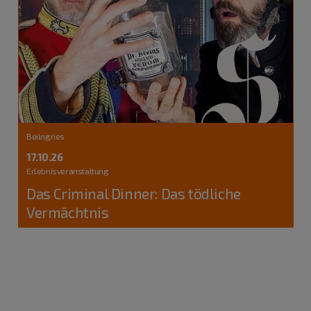
Beilngries
17.10.26
Erlebnisveranstaltung
Das Criminal Dinner: Das tödliche
Vermächtnis