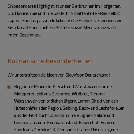
Ein besonderes Highlight ist unser Bierbrunnen im Hofgarten:
Dort können Sie und Ihre Gäste ihr Schattenhofer-Bier selbst
zapfen. Für das passende kulinarische Erlebnis verwöhnen wir
Sie à la carte und zaubern Büffets sowie Menüs ganz nach
Ihrem Geschmack.
Kulinarische Besonderheiten
Wir unterstützen die Ideen von Slowfood Deutschland!
Regionale Produkte: Fleisch und Wurstwaren von der
Metzgerei Leidl aus Beilngries. Wildbret, Reh und
Wildschwein von örtlichen Jägern. Lamm: Direkt von den
Hüteschäfern der Region. Saibling, Bach- und Lachsforellen
aus der Fischzucht Ullermann in Beilngries. Salate und
Gemüse aus dem Knoblauchsland. Bauernhof-Eis vom
Funck aus Dörndorf. Kaffeespezialitäten: Unsere eigene