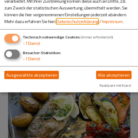
verarbeitet. Mit Ihrer Zustimmung können diese auch an Dritte, z.B.
zum Zweck der statistischen Auswertung, übermittelt werden. Sie
können die hier vorgenommenen Einstellungen jederzeit abändern.
Mehr dazu erfahren Sie hier:
Datenschutzerklärung
/
Impressum
.
Technisch notwendige Cookies
(immer erforderlich)
↓
1
Dienst
Besucher-Statistiken
↓
1
Dienst
Ausgewählte akzeptieren
Alle akzeptieren
Realisiert mit Klaro!