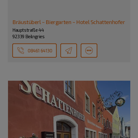
Bräustüberl ~ Biergarten ~ Hotel Schattenhofer
Hauptstraße 44
92339 Beilngries
08461 64130