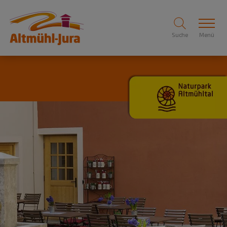
Suche
Menü