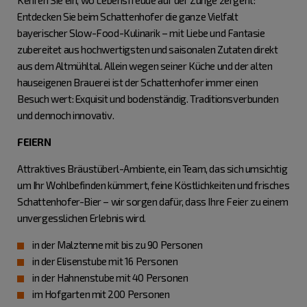
Kehren Sie ein, wo Lebensfreude auf der Zunge zergeht:
Entdecken Sie beim Schattenhofer die ganze Vielfalt
bayerischer Slow-Food-Kulinarik – mit Liebe und Fantasie
zubereitet aus hochwertigsten und saisonalen Zutaten direkt
aus dem Altmühltal. Allein wegen seiner Küche und der alten
hauseigenen Brauerei ist der Schattenhofer immer einen
Besuch wert: Exquisit und bodenständig. Traditionsverbunden
und dennoch innovativ.
FEIERN
Attraktives Bräustüberl-Ambiente, ein Team, das sich umsichtig
um Ihr Wohlbefinden kümmert, feine Köstlichkeiten und frisches
Schattenhofer-Bier – wir sorgen dafür, dass Ihre Feier zu einem
unvergesslichen Erlebnis wird.
in der Malztenne mit bis zu 90 Personen
in der Elisenstube mit 16 Personen
in der Hahnenstube mit 40 Personen
im Hofgarten mit 200 Personen