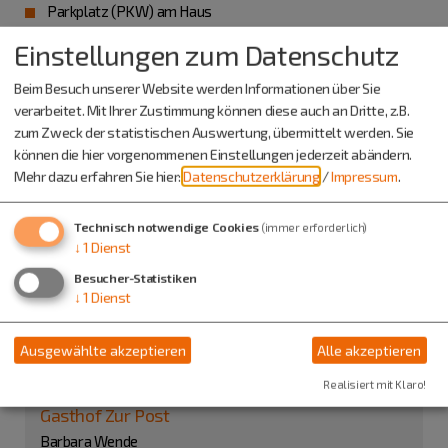
Parkplatz (PKW) am Haus
Busreisen willkommen
Einstellungen zum Datenschutz
Kreditkarten akzeptiert
Haustiere erlaubt
Beim Besuch unserer Website werden Informationen über Sie
verarbeitet. Mit Ihrer Zustimmung können diese auch an Dritte, z.B.
zum Zweck der statistischen Auswertung, übermittelt werden. Sie
können die hier vorgenommenen Einstellungen jederzeit abändern.
Mehr dazu erfahren Sie hier:
Datenschutzerklärung
/
Impressum
.
Technisch notwendige Cookies
(immer erforderlich)
↓
1
Dienst
Besucher-Statistiken
↓
1
Dienst
Ausgewählte akzeptieren
Alle akzeptieren
Realisiert mit Klaro!
Gasthof Zur Post
Barbara Wende