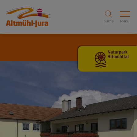
Suche
Menü