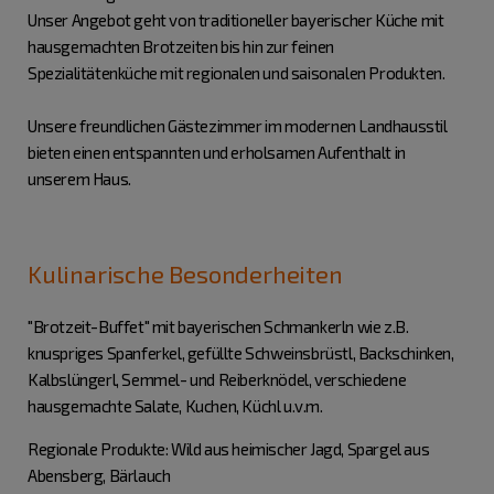
Unser Angebot geht von traditioneller bayerischer Küche mit
hausgemachten Brotzeiten bis hin zur feinen
Spezialitätenküche mit regionalen und saisonalen Produkten.
Unsere freundlichen Gästezimmer im modernen Landhausstil
bieten einen entspannten und erholsamen Aufenthalt in
unserem Haus.
Kulinarische Besonderheiten
"Brotzeit-Buffet" mit bayerischen Schmankerln wie z.B.
knuspriges Spanferkel, gefüllte Schweinsbrüstl, Backschinken,
Kalbslüngerl, Semmel- und Reiberknödel, verschiedene
hausgemachte Salate, Kuchen, Küchl u.v.m.
Regionale Produkte: Wild aus heimischer Jagd, Spargel aus
Abensberg, Bärlauch