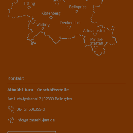
Kontakt
Altmühl-Jura – Geschäftsstelle
Am Ludwigskanal 2 | 92339 Beilngries
08461 606355-0
info@altmuehl-jura.de