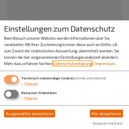
adidas Greding
Einstellungen zum Datenschutz
An der Autobahn 2
91171 Greding
Beim Besuch unserer Website werden Informationen über Sie
verarbeitet. Mit Ihrer Zustimmung können diese auch an Dritte, z.B.
08463 7673899
zum Zweck der statistischen Auswertung, übermittelt werden. Sie
können die hier vorgenommenen Einstellungen jederzeit abändern.
Mehr dazu erfahren Sie hier:
Datenschutzerklärung
/
Impressum
.
Technisch notwendige Cookies
(immer erforderlich)
↓
1
Dienst
Besucher-Statistiken
↓
1
Dienst
Ausgewählte akzeptieren
Alle akzeptieren
Realisiert mit Klaro!