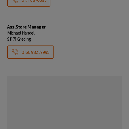
0171 6870593
Ass.Store Manager
Michael Händel
91171 Greding
0160 98239995