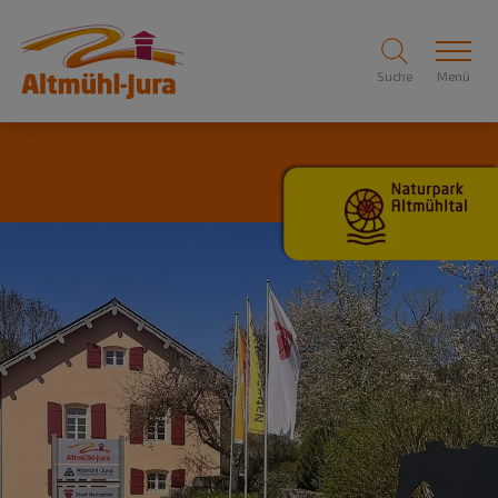
Suche
Menü