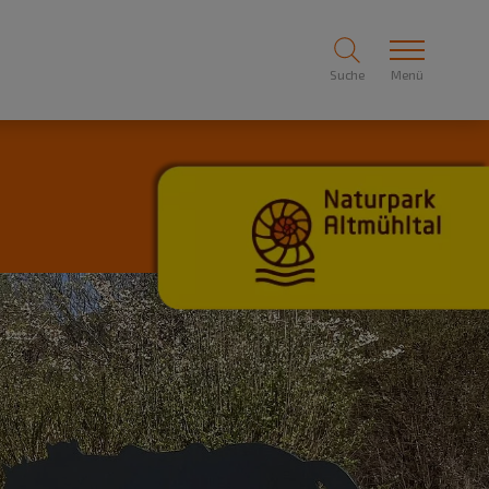
Suche
Menü