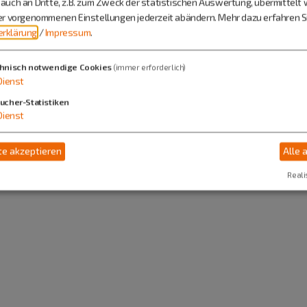
auch an Dritte, z.B. zum Zweck der statistischen Auswertung, übermittelt 
Bäckerei-Konditorei Zanner
ier vorgenommenen Einstellungen jederzeit abändern.
Mehr dazu erfahren Si
rklärung
/
Impressum
.
Frau Andrea Zanner
Wolfsbuch
hnisch notwendige Cookies
(immer erforderlich)
Arnbucher Weg 2
Dienst
92339 Beilngries
ucher-Statistiken
Dienst
08468 349
e akzeptieren
Alle 
Reali