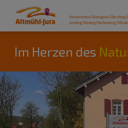
Altmannstein | Beilngries | Berching |
Greding | Kinding | Kipfenberg | Mindel
Im Herzen des
Natu