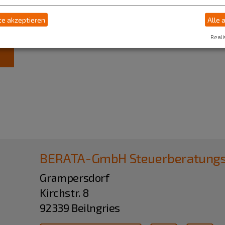
e akzeptieren
Alle 
Reali
BERATA-GmbH Steuerberatungsg
Grampersdorf
Kirchstr. 8
92339 Beilngries