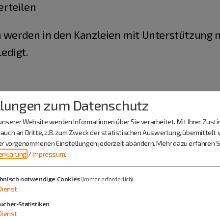
rteilen
n werden in den Kanzleien mit Unterstützung 
edigt.
llungen zum Datenschutz
nserer Website werden Informationen über Sie verarbeitet. Mit Ihrer Zus
auch an Dritte, z.B. zum Zweck der statistischen Auswertung, übermittelt 
ier vorgenommenen Einstellungen jederzeit abändern.
Mehr dazu erfahren Si
rklärung
/
Impressum
.
hnisch notwendige Cookies
(immer erforderlich)
Dienst
ucher-Statistiken
Dienst