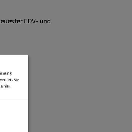
neuester EDV- und
timmung
werden. Sie
e hier: