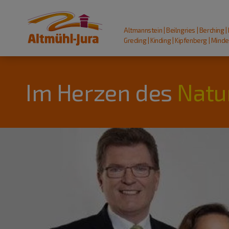
Altmannstein | Beilngries | Berching |
Greding | Kinding | Kipfenberg | Mindel
Im Herzen des
Natu