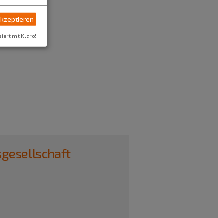
akzeptieren
siert mit Klaro!
esellschaft