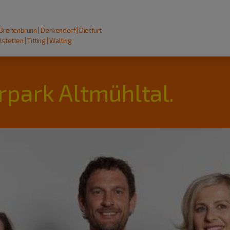
 Breitenbrunn | Denkendorf | Dietfurt
stetten | Titting | Walting
rpark Altmühltal.