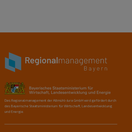
Das Regionalmanagement der Altmühl-Jura GmbH wird gefördert durch
das Bayerische Staatsministerium für Wirtschaft, Landesentwicklung
und Energie.