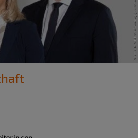
haft
iter in den