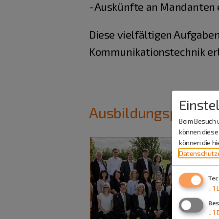
-Auskünfte an Mandanten e
Diese vielfältigen Aufgabe
Kommunikationstechnik erl
Einste
Ausbildungsplätze
Beim Besuch u
können diese 
können die h
Datenschutze
Tec
↓
1
Bes
↓
1