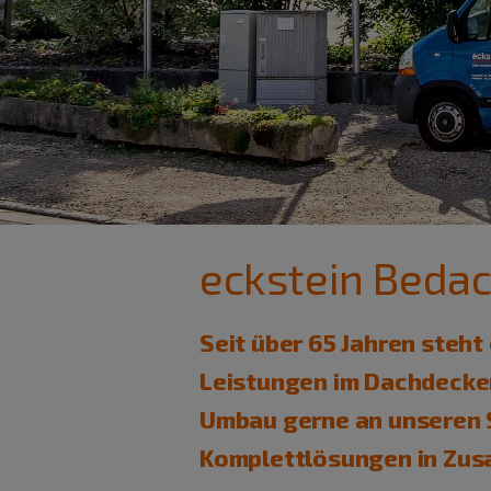
eckstein Bed
Seit über 65 Jahren steh
Leistungen im Dachdecke
Umbau gerne an unseren S
Komplettlösungen in Zus