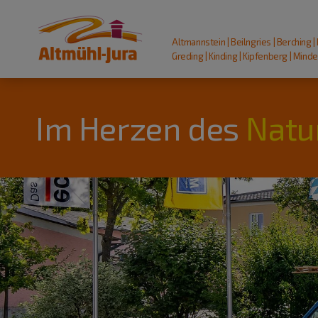
Altmannstein | Beilngries | Berching |
Greding | Kinding | Kipfenberg | Mindel
Im Herzen des
Natu