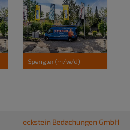
Spengler (m/w/d)
eckstein Bedachungen GmbH