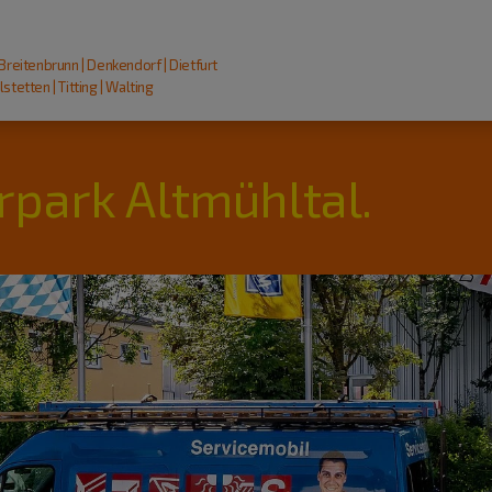
 Breitenbrunn | Denkendorf | Dietfurt
stetten | Titting | Walting
rpark Altmühltal.