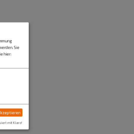
timmung
werden. Sie
e hier:
akzeptieren
siert mit Klaro!