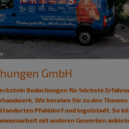
achungen GmbH
t eckstein Bedachungen für höchste Erfahru
rhandwerk. Wir beraten Sie zu den Themen
tandorten Pfahldorf und Ingolstadt. So k
ammenarbeit mit anderen Gewerken anbiet