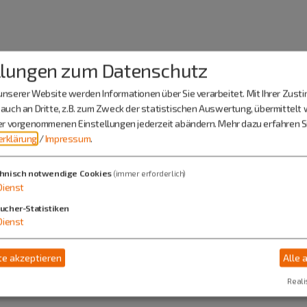
llungen zum Datenschutz
nserer Website werden Informationen über Sie verarbeitet. Mit Ihrer Zus
ichtungen
auch an Dritte, z.B. zum Zweck der statistischen Auswertung, übermittelt 
ier vorgenommenen Einstellungen jederzeit abändern.
Mehr dazu erfahren Si
rklärung
/
Impressum
.
hnisch notwendige Cookies
(immer erforderlich)
Dienst
ucher-Statistiken
stungen
Dienst
ninspektion
e akzeptieren
Alle 
Reali