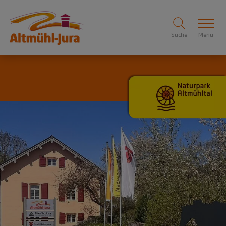
Suche
Menü