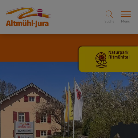
Suche
Menü