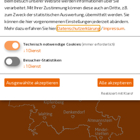
Beim Besuch unserer Website werden Informationen über Sie
verarbeitet. Mit Ihrer Zustimmung können diese auch an Dritte, z.B.
zum Zweck der statistischen Auswertung, übermittelt werden. Sie
können die hier vorgenommenen Einstellungen jederzeit abändern.
Mehr dazu erfahren Sie hier:
Datenschutzerklärung
/
Impressum
.
Technisch notwendige Cookies
(immer erforderlich)
↓
1
Dienst
Besucher-Statistiken
↓
1
Dienst
Ausgewählte akzeptieren
Alle akzeptieren
Realisiert mit Klaro!