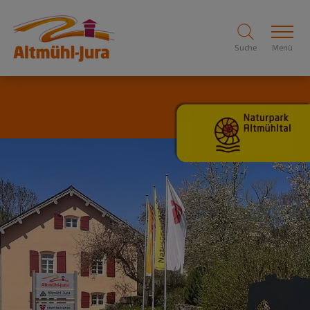
Suche
Menü