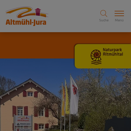
Suche
Menü