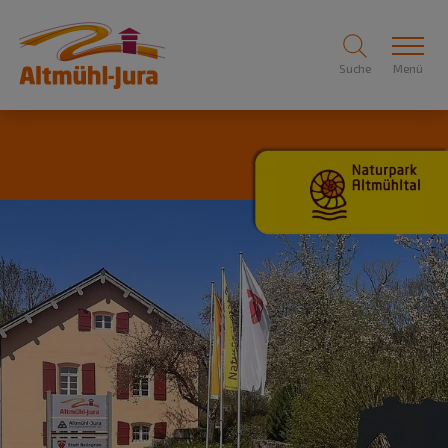
Suche
Menü