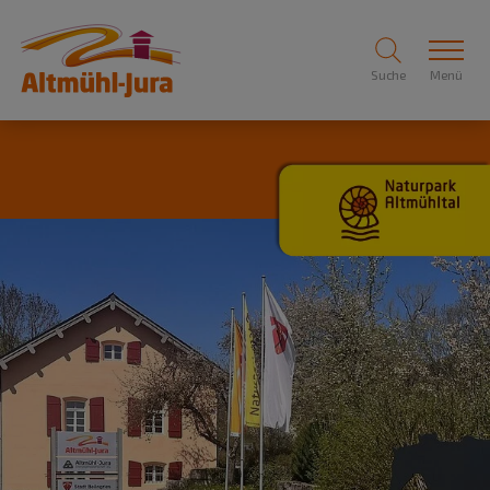
Suche
Menü