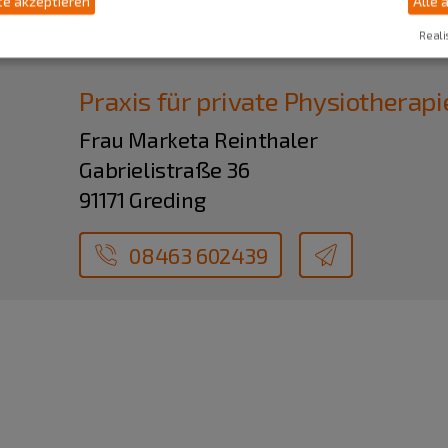
e akzeptieren
Alle 
Reali
Praxis für private Physiotherap
Frau Marketa Reinthaler
Gabrielistraße 36
91171 Greding
08463 602439