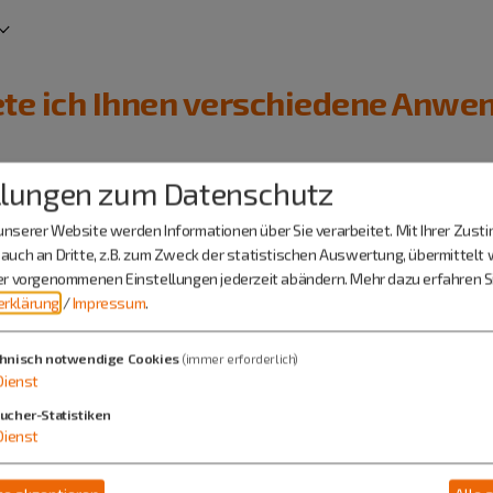
iete ich Ihnen verschiedene Anwe
anuelle Therapie (mit Privatrezept vom Arzt)
llungen zum Datenschutz
nserer Website werden Informationen über Sie verarbeitet. Mit Ihrer Zus
auch an Dritte, z.B. zum Zweck der statistischen Auswertung, übermittelt 
ier vorgenommenen Einstellungen jederzeit abändern.
Mehr dazu erfahren Si
 Fuß
rklärung
/
Impressum
.
hnisch notwendige Cookies
(immer erforderlich)
Dienst
ucher-Statistiken
Dienst
ltlich