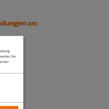
ndungen an:
timmung
werden. Sie
e hier: