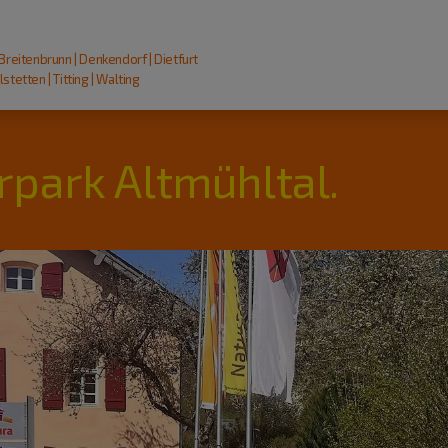
 Breitenbrunn | Denkendorf | Dietfurt
stetten | Titting | Walting
rpark Altmühltal.