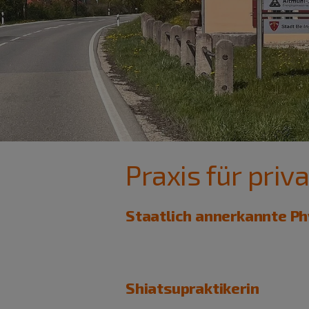
Praxis für pri
Staatlich annerkannte Ph
Shiatsupraktikerin