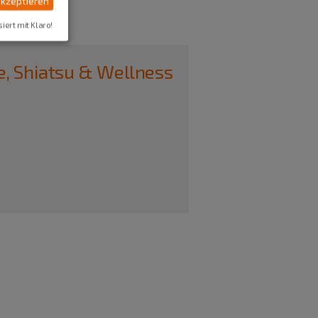
akzeptieren
siert mit Klaro!
ie, Shiatsu & Wellness