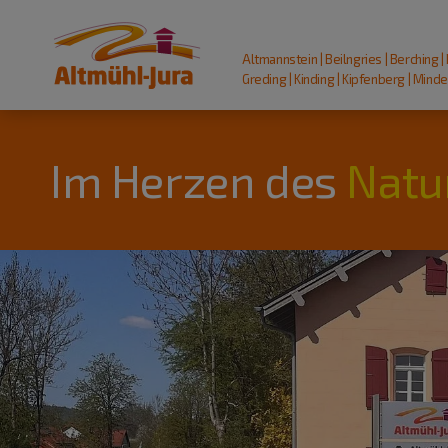
Altmannstein | Beilngries | Berching |
Greding | Kinding | Kipfenberg | Mindel
Im Herzen des
Natu