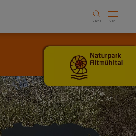
Suche
Menü