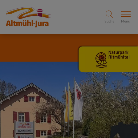
Suche
Menü