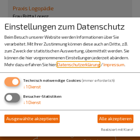
Praxis Logopädie
Frau Britta Lorenz
Bahnhofstr. 39
Einstellungen zum Datenschutz
92345 Dietfurt
Beim Besuch unserer Website werden Informationen über Sie
08464 642266
verarbeitet. Mit Ihrer Zustimmung können diese auch an Dritte, z.B.
zum Zweck der statistischen Auswertung, übermittelt werden. Sie
können die hier vorgenommenen Einstellungen jederzeit abändern.
Mehr dazu erfahren Sie hier:
Datenschutzerklärung
/
Impressum
.
Technisch notwendige Cookies
(immer erforderlich)
↓
1
Dienst
Besucher-Statistiken
↓
1
Dienst
Ausgewählte akzeptieren
Alle akzeptieren
Realisiert mit Klaro!