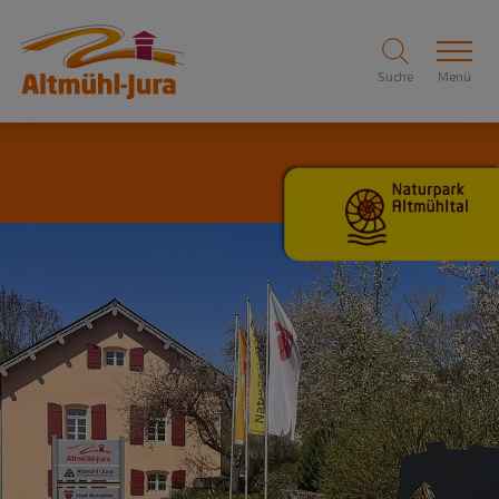
Suche
Menü