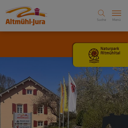
Suche
Menü