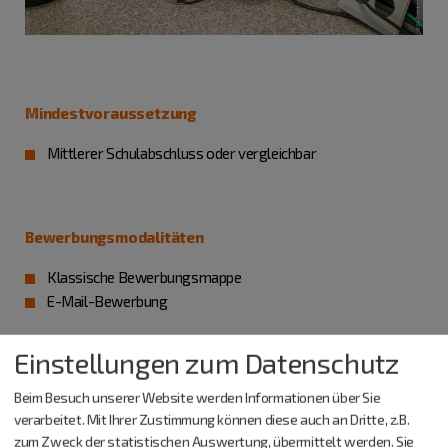
Mindestvoraussetzung
Mittlerer Schulabschluss oder vergleichbar
Bewerbungsmodalitäten
Klassische Bewerbungsmappe
E-Mail-Bewerbung
Einstellungen zum Datenschutz
Offene Stellen
Beim Besuch unserer Website werden Informationen über Sie
verarbeitet. Mit Ihrer Zustimmung können diese auch an Dritte, z.B.
Jahr 2026: 1-2
zum Zweck der statistischen Auswertung, übermittelt werden. Sie