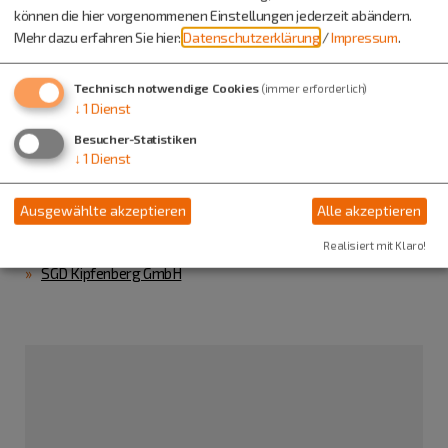
können die hier vorgenommenen Einstellungen jederzeit abändern.
Mehr dazu erfahren Sie hier:
Datenschutzerklärung
/
Impressum
.
Weitere Informationen zur Ausbildung
Technisch notwendige Cookies
(immer erforderlich)
Ausbildungsort: Kipfenberg
↓
1
Dienst
Berufsschulstandort: Ingolstadt
Besucher-Statistiken
Übernahme möglich: ja
↓
1
Dienst
Ausgewählte akzeptieren
Alle akzeptieren
Weitere Informationen zum Betrieb
Realisiert mit Klaro!
SGD Kipfenberg GmbH