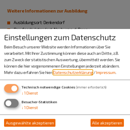
Weitere Informationen zur Ausbildung
Ausbildungsort: Denkendorf
Berufsschulstandort: Neuburg a. d. Donau
Einstellungen zum Datenschutz
Übernahme möglich: ja
Beim Besuch unserer Website werden Informationen über Sie
verarbeitet. Mit Ihrer Zustimmung können diese auch an Dritte, z.B.
zum Zweck der statistischen Auswertung, übermittelt werden. Sie
Weitere Informationen zum Betrieb
können die hier vorgenommenen Einstellungen jederzeit abändern.
Elektro Haag GmbH
Mehr dazu erfahren Sie hier:
Datenschutzerklärung
/
Impressum
.
Technisch notwendige Cookies
(immer erforderlich)
↓
1
Dienst
Besucher-Statistiken
↓
1
Dienst
Ausgewählte akzeptieren
Alle akzeptieren