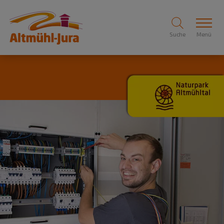
Suche
Menü