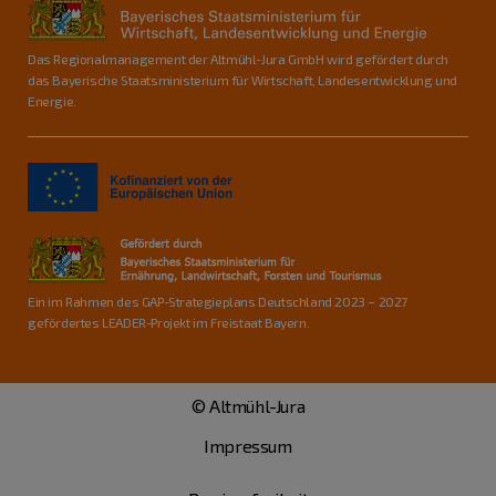
Das Regionalmanagement der Altmühl-Jura GmbH wird gefördert durch
das Bayerische Staatsministerium für Wirtschaft, Landesentwicklung und
Energie.
Ein im Rahmen des GAP-Strategieplans Deutschland 2023 – 2027
gefördertes LEADER-Projekt im Freistaat Bayern.
© Altmühl-Jura
Impressum