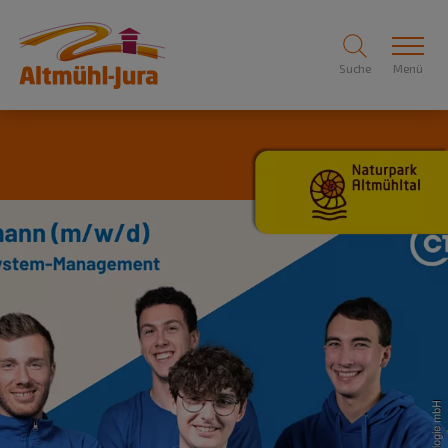
Suche
Menü