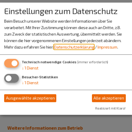
Bewerbungsmodalitäten
Einstellungen zum Datenschutz
E-Mail-Bewerbung
Beim Besuch unserer Website werden Informationen über Sie
verarbeitet. Mit Ihrer Zustimmung können diese auch an Dritte, z.B.
zum Zweck der statistischen Auswertung, übermittelt werden. Sie
können die hier vorgenommenen Einstellungen jederzeit abändern.
Offene Stellen
Mehr dazu erfahren Sie hier:
Datenschutzerklärung
/
Impressum
.
Jahr 2026: 1
Technisch notwendige Cookies
(immer erforderlich)
↓
1
Dienst
Besucher-Statistiken
Weitere Informationen zur Ausbildung
↓
1
Dienst
Ausbildungsort: Greding
Berufsschulstandort: Roth (BSZ Staatliches Berufliches
Ausgewählte akzeptieren
Alle akzeptieren
Schulzentrum)
Realisiert mit Klaro!
Weitere Informationen zum Betrieb