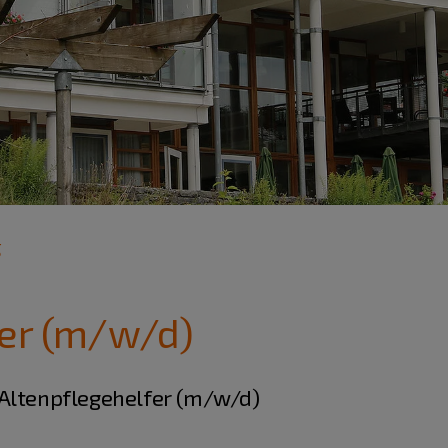
g
fer (m/w/d)
 Altenpflegehelfer (m/w/d)