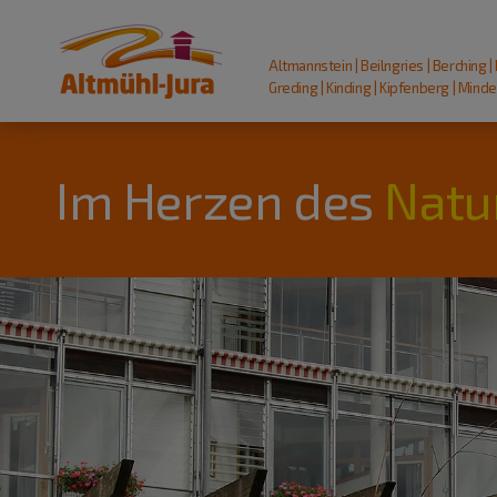
Altmannstein | Beilngries | Berching |
Greding | Kinding | Kipfenberg | Mindel
Im Herzen des
Natu