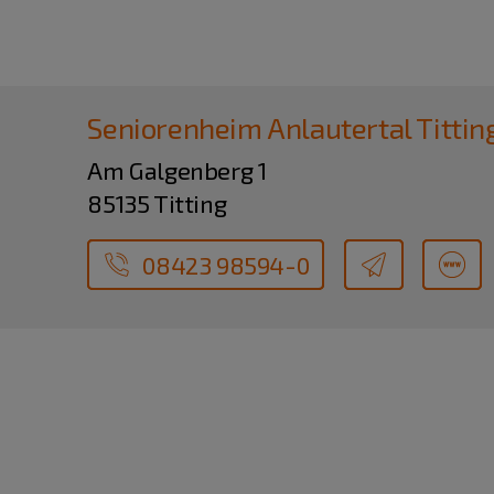
Seniorenheim Anlautertal Tittin
Am Galgenberg 1
85135 Titting
08423 98594-0