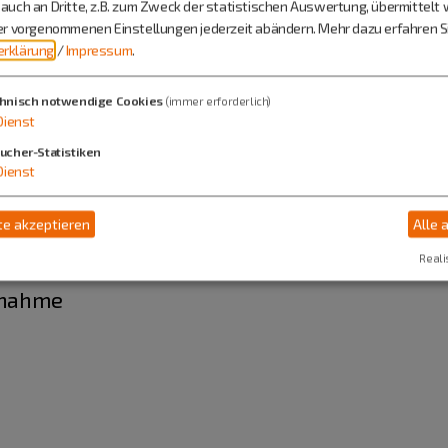
auch an Dritte, z.B. zum Zweck der statistischen Auswertung, übermittelt 
ier vorgenommenen Einstellungen jederzeit abändern.
Mehr dazu erfahren Si
 oder vergleichbar
rklärung
/
Impressum
.
hnisch notwendige Cookies
(immer erforderlich)
Dienst
ucher-Statistiken
Dienst
e akzeptieren
Alle 
mappe
Reali
fnahme