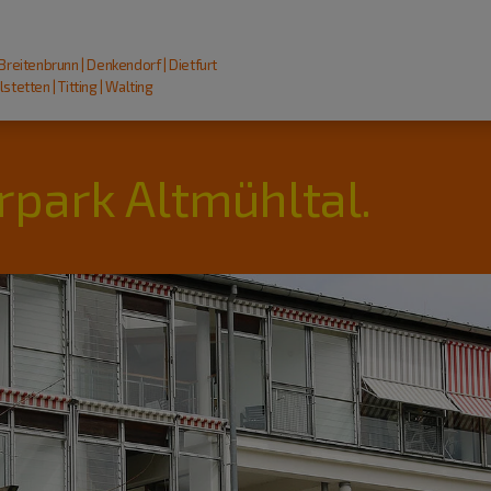
 Breitenbrunn | Denkendorf | Dietfurt
stetten | Titting | Walting
rpark Altmühltal.