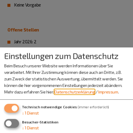
Keine Vorgabe
Offene Stellen
Jahr 2026: 2
Einstellungen zum Datenschutz
Beim Besuch unserer Website werden Informationen über Sie
Weitere Informationen zur Ausbildung
verarbeitet. Mit Ihrer Zustimmung können diese auch an Dritte, z.B.
Ausbildungsort: Denkendorf
zum Zweck der statistischen Auswertung, übermittelt werden. Sie
Berufsschulstandort: Eichstätt, Ingolstadt, Neuburg usw.
können die hier vorgenommenen Einstellungen jederzeit abändern.
Mehr dazu erfahren Sie hier:
Datenschutzerklärung
/
Impressum
.
Übernahme möglich: ja
Technisch notwendige Cookies
(immer erforderlich)
↓
1
Dienst
Besucher-Statistiken
↓
1
Dienst