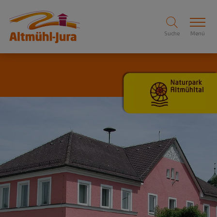
Suche
Menü