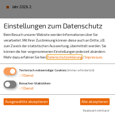
Jahr 2026: 2
Einstellungen zum Datenschutz
Weitere Informationen zur Ausbildung
Beim Besuch unserer Website werden Informationen über Sie
Berufsschulstandort: Neustadt a. d. Aisch / Wasserburg am
verarbeitet. Mit Ihrer Zustimmung können diese auch an Dritte, z.B.
Inn
zum Zweck der statistischen Auswertung, übermittelt werden. Sie
können die hier vorgenommenen Einstellungen jederzeit abändern.
Mehr dazu erfahren Sie hier:
Datenschutzerklärung
/
Impressum
.
Technisch notwendige Cookies
(immer erforderlich)
↓
1
Dienst
Besucher-Statistiken
↓
1
Dienst
Ausgewählte akzeptieren
Alle akzeptieren
Realisiert mit Klaro!