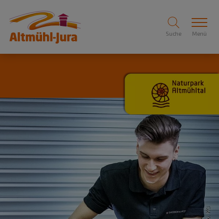
Suche
Menü