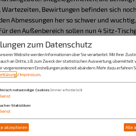
, Wartezeiten, Bewirtungen befinden sich noc
n den Abmessungen her so schwer und wuchtig, d
ür den Außenbereich sollen nun 4 Sitz-Tisch
ellt werden, dass sie auch thematisch zum Amb
llungen zum Datenschutz
Vollholz, Rahmen aus Nadelrundhölzer. Verbi
nserer Website werden Informationen über Sie verarbeitet. Mit Ihrer Zus
lznägel, kein Metall.
auch an Dritte, z.B. zum Zweck der statistischen Auswertung, übermittelt 
ier vorgenommenen Einstellungen jederzeit abändern.
Mehr dazu erfahren Si
rklärung
/
Impressum
.
hnisch notwendige Cookies
(immer erforderlich)
Dienst
ucher-Statistiken
Dienst
e akzeptieren
Alle 