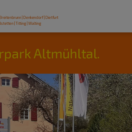
 Breitenbrunn | Denkendorf | Dietfurt
stetten | Titting | Walting
rpark Altmühltal.