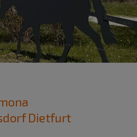
cmona
sdorf Dietfurt