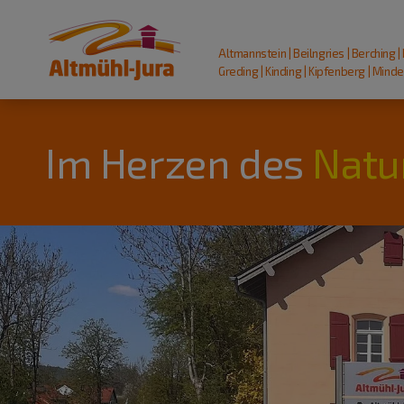
Altmannstein | Beilngries | Berching |
Greding | Kinding | Kipfenberg | Mindel
Im Herzen des
Natu