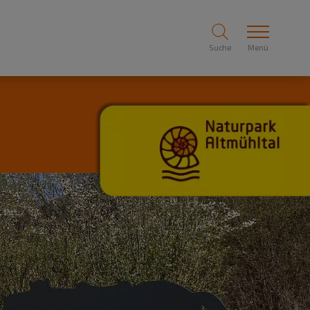
Suche
Menü