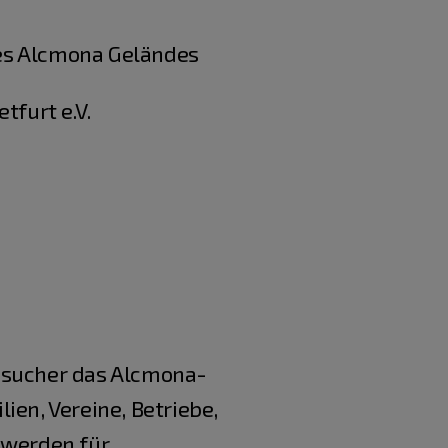
es Alcmona Geländes
tfurt e.V.
Besucher das Alcmona-
ien, Vereine, Betriebe,
 werden für