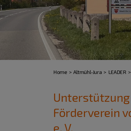
Home
Altmühl-Jura
LEADER
Unterstützung
Förderverein v
e. V.