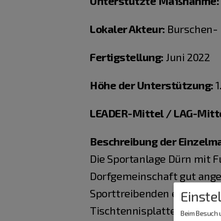
Unterstützte Maßnahme:
Lokaler Akteur:
Burschen- 
Fertigstellung:
Juni 2022
Höhe der Unterstützung:
1
LEADER-Mittel / LAG-Mitt
Beschreibung der Einzel
Die Sportanlage Dürn mit F
Dorfgemeinschaft gut ang
Sporttreibenden eine weiter
Einste
Tischtennisplatte, wie es 
Beim Besuch u