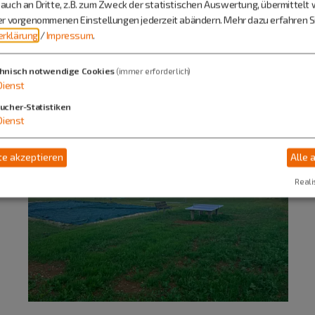
auch an Dritte, z.B. zum Zweck der statistischen Auswertung, übermittelt 
haben unterstützt das Zusammenkommen aller
ier vorgenommenen Einstellungen jederzeit abändern.
Mehr dazu erfahren Si
vitäten.
rklärung
/
Impressum
.
hnisch notwendige Cookies
(immer erforderlich)
Dienst
ucher-Statistiken
Dienst
e akzeptieren
Alle 
Reali