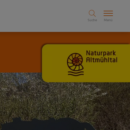
Suche
Menü