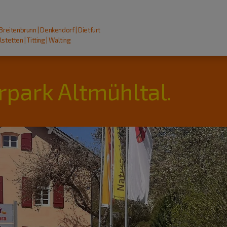
 Breitenbrunn | Denkendorf | Dietfurt
stetten | Titting | Walting
rpark Altmühltal.