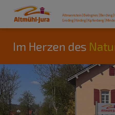
Altmannstein | Beilngries | Berching |
Greding | Kinding | Kipfenberg | Mindel
Im Herzen des
Natu