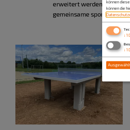
können diese 
erweitert werden. Das Vor
können die h
gemeinsame sportliche Akti
Datenschutze
Tec
↓
1
Bes
↓
1
Ausgewählt