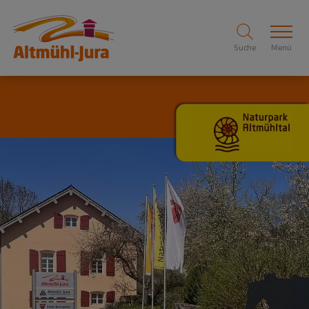
Suche
Menü