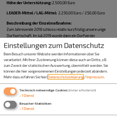
Höhe der Unterstützung:
2.500,00 Euro
LEADER-Mittel / LAG-Mittel:
2.250,00 Euro / 250,00 Euro
Beschreibung der Einzelmaßnahme:
Zum Jahresende 2018 schloss relativ kurzfristig unsere urige
Dorfwirtschaft. Im Juli 2019 wurde dann ein Dorfverein
gegründet und der Bau eines Dorfhauses in Angriff genommen.
Einstellungen zum Datenschutz
Dank großem Engagement, vieler Eigenleistungen und
Beim Besuch unserer Website werden Informationen über Sie
ehrenamtlicher Tätigkeiten steht das neuen Dorfhaus kurz vor
verarbeitet. Mit Ihrer Zustimmung können diese auch an Dritte, z.B.
der Fertigstellung, trotz der vielen Corona-bedingten
zum Zweck der statistischen Auswertung, übermittelt werden. Sie
Einschränkungen. Benötigt werden nun unter anderem
können die hier vorgenommenen Einstellungen jederzeit abändern.
Biertischgarnituren und Sonnenschirme für die Terrasse, die
Mehr dazu erfahren Sie hier:
Datenschutzerklärung
/
Impressum
.
Küchenausstattung und ein TV sowie eine Beschallungsanlage.
zur Webseite des Vereins
Technisch notwendige Cookies
(immer erforderlich)
↓
1
Dienst
Besucher-Statistiken
↓
1
Dienst