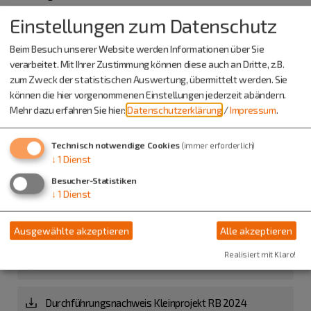
Es gilt das
Merkblatt zur Förderung von Kleinprojekten
Einstellungen zum Datenschutz
2024
Beim Besuch unserer Website werden Informationen über Sie
Bitte beachten Sie, dass kein Anspruch auf diese
verarbeitet. Mit Ihrer Zustimmung können diese auch an Dritte, z.B.
Förderung besteht.
zum Zweck der statistischen Auswertung, übermittelt werden. Sie
können die hier vorgenommenen Einstellungen jederzeit abändern.
Der Projektantrag ist bis zum Freitag, den 15. März 2024
Mehr dazu erfahren Sie hier:
Datenschutzerklärung
/
Impressum
.
einzureichen.
Technisch notwendige Cookies
(immer erforderlich)
2. Förderaufruf Regionalbudget 2024
↓
1
Dienst
Besucher-Statistiken
Merkblatt zur Förderung von Kleinprojekten 2024
↓
1
Dienst
Formular Förderanfrage Kleinprojekt RB 2024
Ausgewählte akzeptieren
Alle akzeptieren
Realisiert mit Klaro!
Checkliste de-minimis für Gewerbe
Durchführungsnachweis Kleinprojekt RB 2024