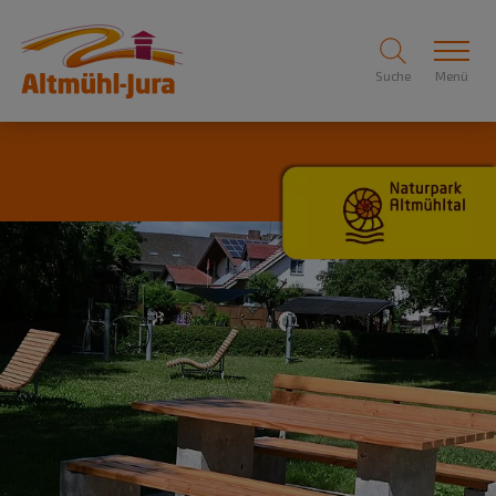
Suche
Menü