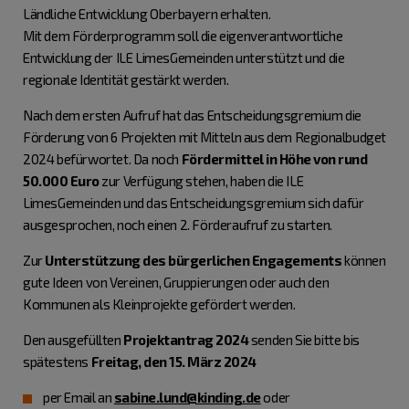
Ländliche Entwicklung Oberbayern erhalten.
Mit dem Förderprogramm soll die eigenverantwortliche
Entwicklung der ILE LimesGemeinden unterstützt und die
regionale Identität gestärkt werden.
Nach dem ersten Aufruf hat das Entscheidungsgremium die
Förderung von 6 Projekten mit Mitteln aus dem Regionalbudget
2024 befürwortet. Da noch
Fördermittel in Höhe von rund
50.000 Euro
zur Verfügung stehen, haben die ILE
LimesGemeinden und das Entscheidungsgremium sich dafür
ausgesprochen, noch einen 2. Förderaufruf zu starten.
Zur
Unterstützung des bürgerlichen Engagements
können
gute Ideen von Vereinen, Gruppierungen oder auch den
Kommunen als Kleinprojekte gefördert werden.
Den ausgefüllten
Projektantrag 2024
senden Sie bitte bis
spätestens
Freitag, den 15. März 2024
per Email an
sabine.lund@kinding.de
oder