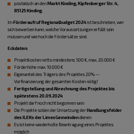
postalisch an den
Markt Kinding, Kipfenberger Str. 4,
85125 Kinding
.
Im
Förderaufruf Regionalbudget 2024
ist beschrieben, wer
sich bewerben kann, welche Voraussetzungen erfüllt sein
müssen und wie hoch die Fördersätze sind.
Eckdaten:
Projektkosten netto mindestens 500 €, max. 20.000 €
Förderhöhe max. 10.000 €
Eigenanteil des Trägers des Projektes 20% --
Vorfinanzierung der gesamten Kosten nötig!
Fertigstellung und Abrechnung des Projektes bis
spätestens 20.09.2024
Projekt darf noch nicht begonnen sein
Die Projekte sollen der Umsetzung der
Handlungsfelder
des ILEKs der LimesGemeinden
dienen
Es ist keine wiederholte Beantragung eines Projektes
möglich