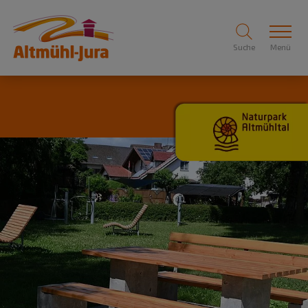
Suche
Menü