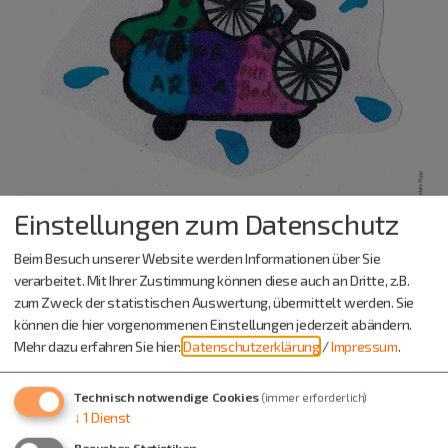
Einstellungen zum Datenschutz
Beim Besuch unserer Website werden Informationen über Sie
verarbeitet. Mit Ihrer Zustimmung können diese auch an Dritte, z.B.
Nummer 10:
zum Zweck der statistischen Auswertung, übermittelt werden. Sie
Max Bochmann, 13 Jahre, Denkendorf
können die hier vorgenommenen Einstellungen jederzeit abändern.
Mehr dazu erfahren Sie hier:
Datenschutzerklärung
/
Impressum
.
Technisch notwendige Cookies
(immer erforderlich)
↓
1
Dienst
Besucher-Statistiken