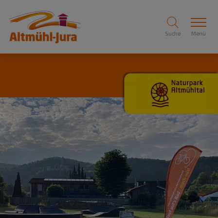
Suche
Menü