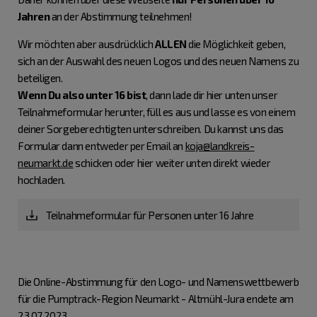
Jahren
an der Abstimmung teilnehmen!
Wir möchten aber ausdrücklich
ALLEN
die Möglichkeit geben,
sich an der Auswahl des neuen Logos und des neuen Namens zu
beteiligen.
Wenn Du also unter 16 bist
, dann lade dir hier unten unser
Teilnahmeformular herunter, füll es aus und lasse es von einem
deiner Sorgeberechtigten unterschreiben. Du kannst uns das
Formular dann entweder per Email an
koja@landkreis-
neumarkt.de
schicken oder hier weiter unten direkt wieder
hochladen.
Teilnahmeformular für Personen unter 16 Jahre
Die Online-Abstimmung für den Logo- und Namenswettbewerb
für die Pumptrack-Region Neumarkt - Altmühl-Jura endete am
23.07.2023.