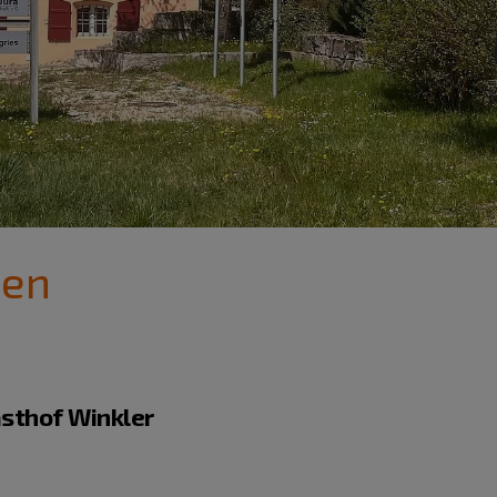
den
asthof Winkler