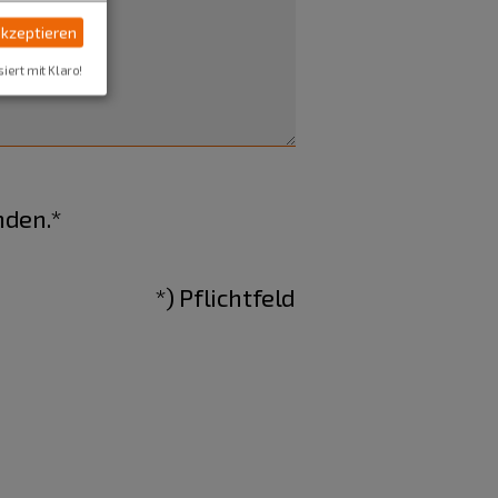
akzeptieren
siert mit Klaro!
nden.*
*) Pflichtfeld