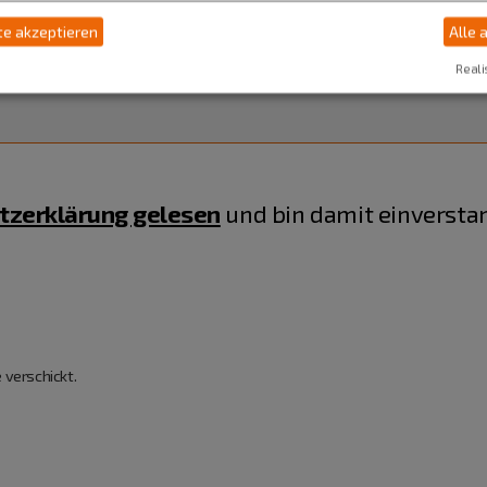
e akzeptieren
Alle 
Reali
tzerklärung gelesen
und bin damit einversta
 verschickt.