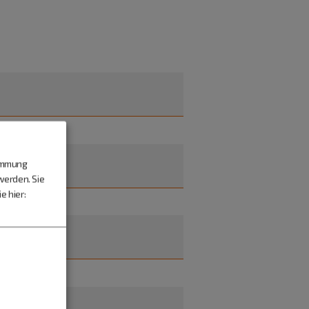
timmung
werden. Sie
e hier: