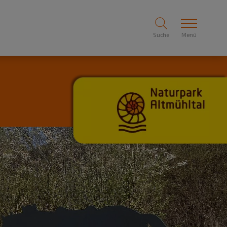
Suche
Menü