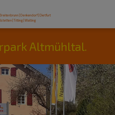
 Breitenbrunn | Denkendorf | Dietfurt
stetten | Titting | Walting
rpark Altmühltal.