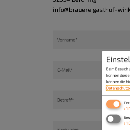
info@brauereigasthof-wink
Vorname*
Einste
Beim Besuch u
E-Mail*
können diese 
können die h
Datenschutze
Betreff*
Tec
↓
1
Bes
↓
1
Nachricht*