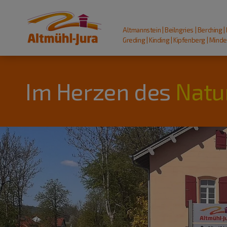
Altmannstein | Beilngries | Berching |
Greding | Kinding | Kipfenberg | Mindel
Im Herzen des
Natu