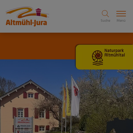
Suche
Menü