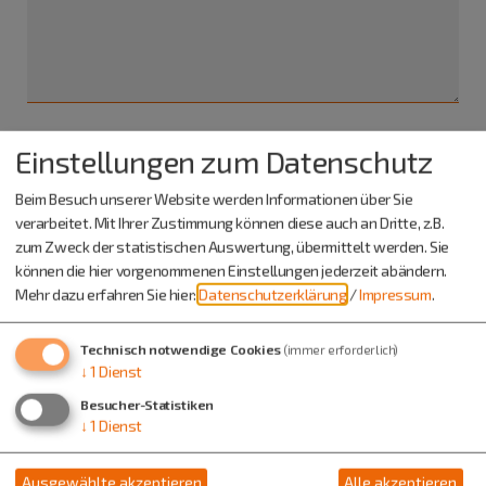
Einstellungen zum Datenschutz
Ich habe die
Datenschutzerklärung gelesen
und bin
damit einverstanden.*
Beim Besuch unserer Website werden Informationen über Sie
verarbeitet. Mit Ihrer Zustimmung können diese auch an Dritte, z.B.
*) Pflichtfeld
zum Zweck der statistischen Auswertung, übermittelt werden. Sie
Absenden
können die hier vorgenommenen Einstellungen jederzeit abändern.
Mehr dazu erfahren Sie hier:
Datenschutzerklärung
/
Impressum
.
Eine Kopie dieser E-Mail wird an Ihre Adresse verschickt.
Technisch notwendige Cookies
(immer erforderlich)
↓
1
Dienst
Besucher-Statistiken
↓
1
Dienst
Ausgewählte akzeptieren
Alle akzeptieren