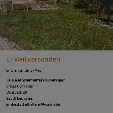
E-Mail versenden
Empfänger der E-Mail:
Juraland Schafhalterei Gomringer
Ursula Gomringer
Biberbach 29
92339 Beilngries
juraland.schafhalterei@t-online.de