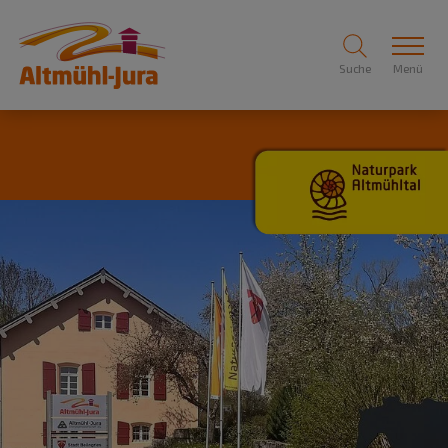
Suche
Menü