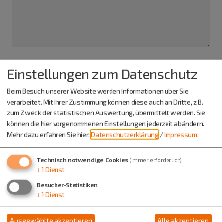
Einstellungen zum Datenschutz
Ich habe die
Datenschutzerklärung gelesen
und bin
damit einverstanden.*
Beim Besuch unserer Website werden Informationen über Sie
verarbeitet. Mit Ihrer Zustimmung können diese auch an Dritte, z.B.
*) Pflichtfeld
zum Zweck der statistischen Auswertung, übermittelt werden. Sie
Absenden
können die hier vorgenommenen Einstellungen jederzeit abändern.
Mehr dazu erfahren Sie hier:
Datenschutzerklärung
/
Impressum
.
Eine Kopie dieser E-Mail wird an Ihre Adresse verschickt.
Technisch notwendige Cookies
(immer erforderlich)
↓
1
Dienst
Besucher-Statistiken
↓
1
Dienst
Ausgewählte akzeptieren
Alle akzeptieren