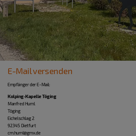
E-Mail versenden
Empfänger der E-Mail:
Kolping-Kapelle Töging
Manfred Huml
Töging
Eichelschlag 2
92345 Dietfurt
cm.huml@gmx.de