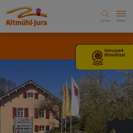
Suche
Menü