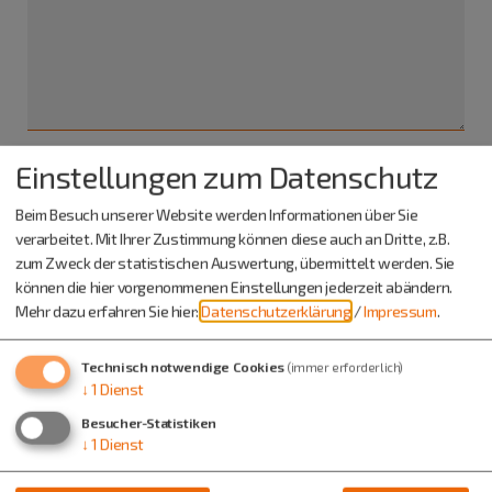
Einstellungen zum Datenschutz
Ich habe die
Datenschutzerklärung gelesen
und bin
Beim Besuch unserer Website werden Informationen über Sie
damit einverstanden.*
verarbeitet. Mit Ihrer Zustimmung können diese auch an Dritte, z.B.
zum Zweck der statistischen Auswertung, übermittelt werden. Sie
*) Pflichtfeld
können die hier vorgenommenen Einstellungen jederzeit abändern.
Absenden
Mehr dazu erfahren Sie hier:
Datenschutzerklärung
/
Impressum
.
Eine Kopie dieser E-Mail wird an Ihre Adresse verschickt.
Technisch notwendige Cookies
(immer erforderlich)
↓
1
Dienst
Besucher-Statistiken
↓
1
Dienst