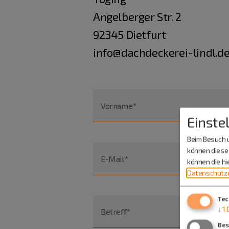
Angelberger Str. 2
92345 Dietfurt
info@dachdeckerei-lindl.d
Vorname*
Einste
Beim Besuch u
können diese 
E-Mail*
können die h
Datenschutze
Tec
↓
1
Betreff*
Bes