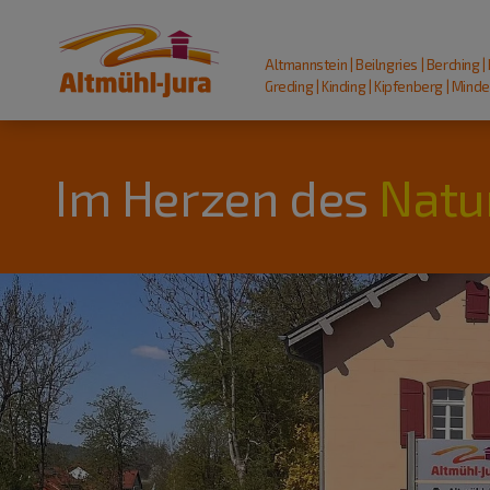
Altmannstein | Beilngries | Berching |
Greding | Kinding | Kipfenberg | Mindel
Im Herzen des
Natu