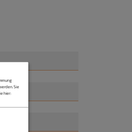
timmung
werden. Sie
e hier: