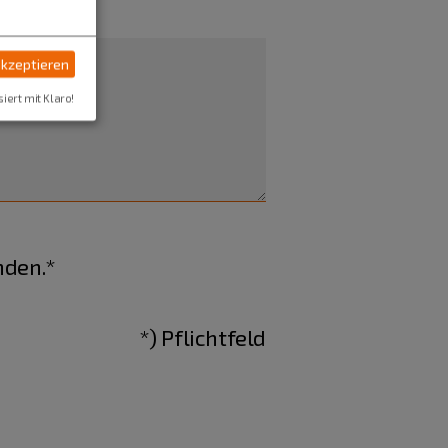
akzeptieren
siert mit Klaro!
nden.*
*) Pflichtfeld