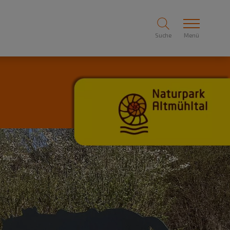
Suche
Menü