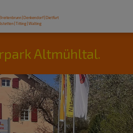
 Breitenbrunn | Denkendorf | Dietfurt
stetten | Titting | Walting
rpark Altmühltal.