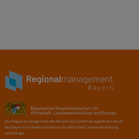
Das Regionalmanagement der Altmühl-Jura GmbH wird gefördert durch
das Bayerische Staatsministerium für Wirtschaft, Landesentwicklung
und Energie.