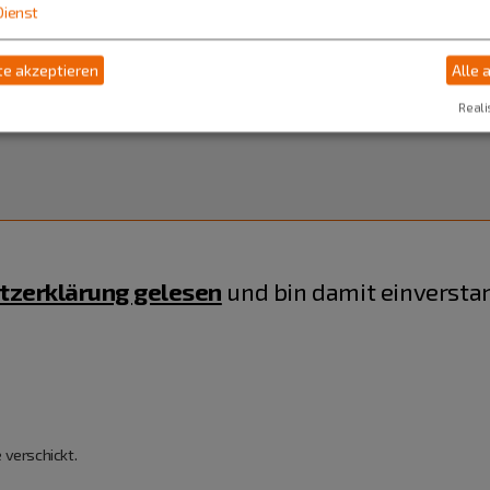
Dienst
e akzeptieren
Alle 
Reali
tzerklärung gelesen
und bin damit einversta
 verschickt.